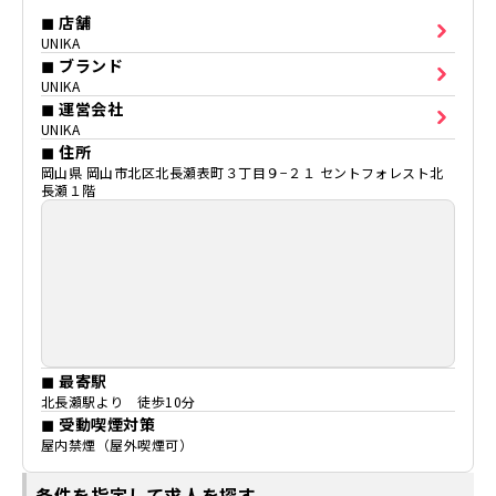
◼ 店舗
UNIKA
◼ ブランド
UNIKA
◼ 運営会社
UNIKA
◼ 住所
岡山県 岡山市北区北長瀬表町３丁目９−２１ セントフォレスト北
長瀬１階
◼ 最寄駅
北長瀬駅より 徒歩10分
◼ 受動喫煙対策
屋内禁煙（屋外喫煙可）
条件を指定して求人を探す