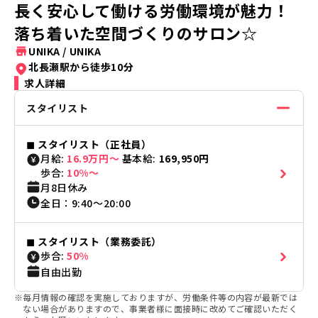
長く安心して働ける労働環境が魅力！
落ち着いた空間づくりのサロン☆
UNIKA
/
UNIKA
北長瀬駅から徒歩10分
求人詳細
スタイリスト
◼︎
スタイリスト（正社員）
月給:
16.9万円〜
基本給:
169,950円
歩合:
10%〜
月8日休み
全日
：
9:40
〜
20:00
◼︎
スタイリスト（業務委託）
歩合:
50%
自由出勤
※
毎月情報の確認を実施しておりますが、労働条件等の内容が最新では
ない場合がありますので、事業者様に面接時に改めてご確認いただく