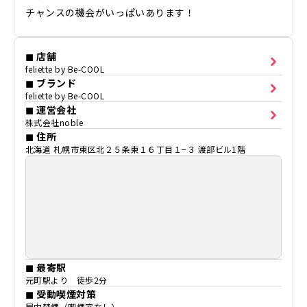
チャンスの機会がいっぱいあります！
◼ 店舗
feliette by Be-COOL
◼ ブランド
feliette by Be-COOL
◼ 運営会社
株式会社noble
◼ 住所
北海道 札幌市東区北２５条東１６丁目１−３ 渡部ビル1階
◼ 最寄駅
元町駅より 徒歩2分
◼ 受動喫煙対策
屋内禁煙（喫煙室なし）