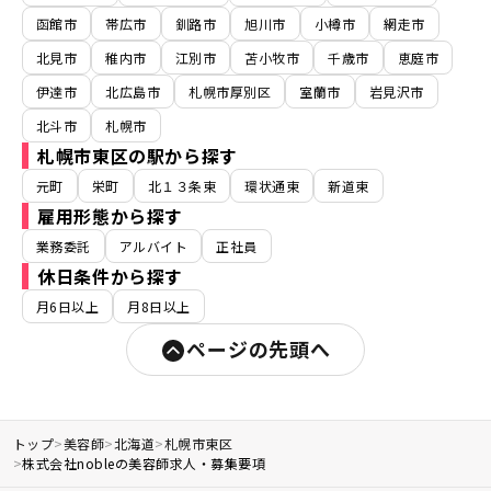
函館市
帯広市
釧路市
旭川市
小樽市
網走市
北見市
稚内市
江別市
苫小牧市
千歳市
恵庭市
伊達市
北広島市
札幌市厚別区
室蘭市
岩見沢市
北斗市
札幌市
札幌市東区の駅から探す
元町
栄町
北１３条東
環状通東
新道東
雇用形態から探す
業務委託
アルバイト
正社員
休日条件から探す
月6日以上
月8日以上
ページの先頭へ
トップ
>
美容師
>
北海道
>
札幌市東区
>
株式会社nobleの美容師求人・募集要項