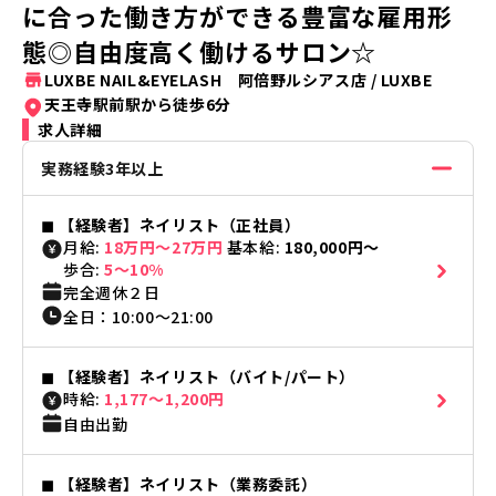
に合った働き方ができる豊富な雇用形
態◎自由度高く働けるサロン☆
LUXBE NAIL&EYELASH 阿倍野ルシアス店
/
LUXBE
天王寺駅前駅から徒歩6分
求人詳細
実務経験3年以上
◼︎
【経験者】ネイリスト（正社員）
月給:
18万円〜27万円
基本給:
180,000円〜
歩合:
5〜10%
完全週休２日
全日
：
10:00
〜
21:00
◼︎
【経験者】ネイリスト（バイト/パート）
時給:
1,177〜1,200円
自由出勤
◼︎
【経験者】ネイリスト（業務委託）