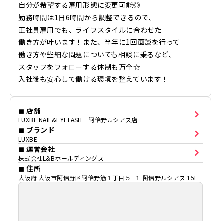
自分が希望する雇用形態に変更可能◎
勤務時間は1日6時間から調整できるので、
正社員雇用でも、ライフスタイルに合わせた
働き方が叶います！また、半年に1回面談を行って
働き方や些細な問題についても相談に乗るなど、
スタッフをフォローする体制も万全☆
入社後も安心して働ける環境を整えています！
◼ 店舗
LUXBE NAIL&EYELASH 阿倍野ルシアス店
◼ ブランド
LUXBE
◼ 運営会社
株式会社L&Bホールディングス
◼ 住所
大阪府 大阪市阿倍野区阿倍野筋１丁目５−１ 阿倍野ルシアス 15F