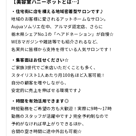
【美容室ハニーポットとは…】
・住宅街に店を構える地域密着型サロンです♪
地域のお客様に愛されるアットホームなサロン。
Aujuaソムリエ在中、アルマダ認定店、さらに
栃木県シェアNo.1の「ヘアドネーション」が自慢☆
WEBマガジンや雑誌等でも紹介されるなど、
名実共に皆様から支持を得ている人気サロンです！
・集客面はお任せください☆
ご家族3世代でご来店いただくことも多く、
スタイリスト1人あたり月100名ほど入客可能！
自分の顧客を増やしながら、
安定的に売上を伸ばせる環境です♪
・時間を有効活用できます◎
時短勤務をご希望の方も大歓迎！実際に9時〜17時
勤務のスタッフが活躍中です♪完全予約制なので
予約がなければ早上がりできるほか、
合間の空き時間に途中外出も可能☆