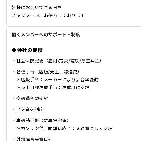
皆様にお会いできる日を
スタッフ一同、お待ちしております！
働くメンバーへのサポート・制度
◆会社の制度
・社会保険完備（雇用/労災/健康/厚生年金）
・各種手当（店販/売上目標達成）
＊店販手当：メーカーにより歩合率変動
＊売上目標達成手当：達成月に支給
・交通費全額支給
・産休育休制度
・車通勤可能（駐車場完備）
＊ガソリン代：距離に応じて交通費として支給
・外部講習会費負担