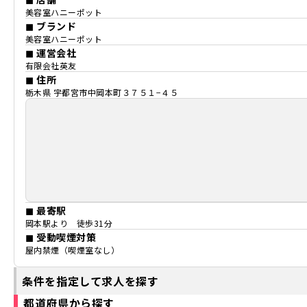
美容室ハニーポット
◼ ブランド
美容室ハニーポット
◼ 運営会社
有限会社英友
◼ 住所
栃木県 宇都宮市中岡本町３７５１−４５
◼ 最寄駅
岡本駅より 徒歩31分
◼ 受動喫煙対策
屋内禁煙（喫煙室なし）
条件を指定して求人を探す
都道府県から探す