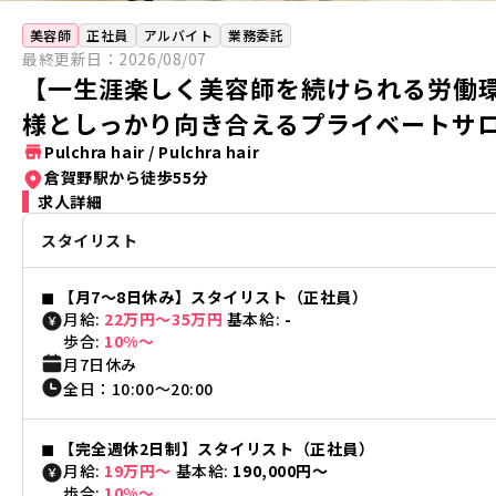
美容師
正社員
アルバイト
業務委託
最終更新日：
2026/08/07
【一生涯楽しく美容師を続けられる労働
様としっかり向き合えるプライベートサ
Pulchra hair
/
Pulchra hair
倉賀野駅から徒歩55分
求人詳細
スタイリスト
◼︎
【月7〜8日休み】スタイリスト（正社員）
月給:
22万円〜35万円
基本給:
-
歩合:
10%〜
月7日休み
全日
：
10:00
〜
20:00
◼︎
【完全週休2日制】スタイリスト（正社員）
月給:
19万円〜
基本給:
190,000円〜
歩合:
10%〜