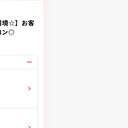
環境☆】お客
ロン◎