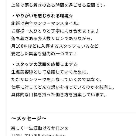
上質で落ち着きのある時間を過ごせる空間です。
・やりがいを感じられる環境☆
施術は完全マンツーマンスタイル。
お客様一人ひとりと丁寧に向き合えますよ♪
落ち着きある少人数サロンでありながら、
月100名ほどに入客するスタッフもいるなど
安定した集客も魅力の一つです！
・スタッフの活躍を応援します☆
生涯美容師として活躍していくために、
ただサロンワークをこなしていくのではなく、
仕事に対してどんな想いを持っているのかを共有し、
具体的な目標を持った働き方を提案しています。
～メッセージ～
楽しく一生涯働けるサロンを
目指しているPulchra hair。