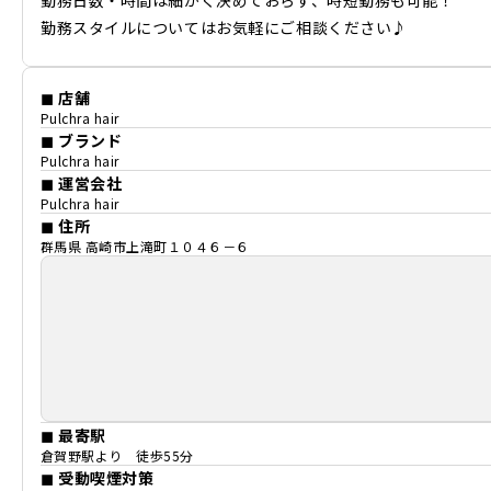
勤務日数・時間は細かく決めておらず、時短勤務も可能！
勤務スタイルについてはお気軽にご相談ください♪
◼ 店舗
Pulchra hair
◼ ブランド
Pulchra hair
◼ 運営会社
Pulchra hair
◼ 住所
群馬県 高崎市上滝町１０４６－６
◼ 最寄駅
倉賀野駅より 徒歩55分
◼ 受動喫煙対策