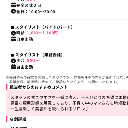
完全週休２日
全日
：
10:00
〜
20:00
◼︎
スタイリスト（バイト/パート）
時給:
1,063〜1,100円
自由出勤
◼︎
スタイリスト（業務委託）
歩合:
50%〜
自由出勤
※
毎月情報の確認を実施しておりますが、労働条件等の内容が最新ではない
事業者様に面接時に改めてご確認いただくよう、お願いいたします。
担当者からのおすすめコメント
スタッフの働きやすさを一番に考え、一人ひとりの希望に柔軟に
豊富な雇用形態を用意しており、子育て中のママさんも時短勤務
一生涯楽しく美容師を続けられるサロン♪
店舗詳細