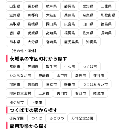
山梨県
長野県
岐阜県
静岡県
愛知県
三重県
滋賀県
京都府
大阪府
兵庫県
奈良県
和歌山県
鳥取県
島根県
岡山県
広島県
山口県
徳島県
香川県
愛媛県
高知県
福岡県
佐賀県
長崎県
熊本県
大分県
宮崎県
鹿児島県
沖縄県
【その他・海外】
茨城県の市区町村から探す
常総市
笠間市
取手市
牛久市
つくば市
ひたちなか市
鹿嶋市
水戸市
潮来市
守谷市
那珂市
筑西市
日立市
鉾田市
つくばみらい市
那珂郡東海村
土浦市
古河市
石岡市
結城市
龍ケ崎市
下妻市
つくば市の駅から探す
研究学園
つくば
みどりの
万博記念公園
雇用形態から探す