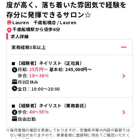
度が高く、落ち着いた雰囲気で経験を
存分に発揮できるサロン☆
Lauren 千歳船橋店
/
Lauren
千歳船橋駅から徒歩6分
求人詳細
実務経験3年以上
◼︎
【経験者】ネイリスト（正社員）
月給:
25万円〜
基本給:
245,000円〜
歩合:
18〜38%
月8日休み
全日
：
10:00
〜
20:00
◼︎
【経験者】ネイリスト（業務委託）
歩合:
40〜55%
自由出勤
※
毎月情報の確認を実施しておりますが、労働条件等の内容が最新では
ない場合がありますので、事業者様に面接時に改めてご確認いただく