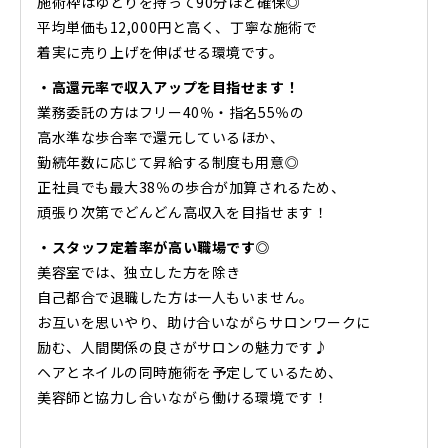
施術枠はゆとりを持って90分ほど確保◎
平均単価も12,000円と高く、丁寧な施術で
着実に売り上げを伸ばせる環境です。
・高還元率で収入アップを目指せます！
業務委託の方はフリー40％・指名55％の
高水準な歩合率で還元しているほか、
勤続年数に応じて昇給する制度も用意◎
正社員でも最大38％の歩合が加算されるため、
頑張り次第でどんどん高収入を目指せます！
・スタッフ定着率が高い職場です◎
美容室では、独立した方を除き
自己都合で退職した方は一人もいません。
お互いを思いやり、助け合いながらサロンワークに
励む、人間関係の良さがサロンの魅力です♪
ヘアとネイルの同時施術を予定しているため、
美容師と協力し合いながら働ける環境です！