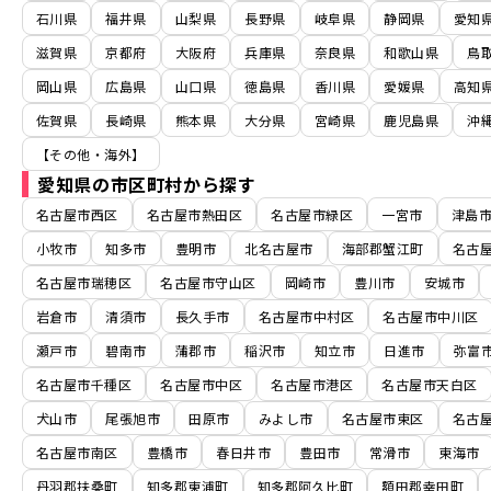
石川県
福井県
山梨県
長野県
岐阜県
静岡県
愛知
滋賀県
京都府
大阪府
兵庫県
奈良県
和歌山県
鳥
岡山県
広島県
山口県
徳島県
香川県
愛媛県
高知
佐賀県
長崎県
熊本県
大分県
宮崎県
鹿児島県
沖
【その他・海外】
愛知県の市区町村から探す
名古屋市西区
名古屋市熱田区
名古屋市緑区
一宮市
津島
小牧市
知多市
豊明市
北名古屋市
海部郡蟹江町
名古
名古屋市瑞穂区
名古屋市守山区
岡崎市
豊川市
安城市
岩倉市
清須市
長久手市
名古屋市中村区
名古屋市中川区
瀬戸市
碧南市
蒲郡市
稲沢市
知立市
日進市
弥富
名古屋市千種区
名古屋市中区
名古屋市港区
名古屋市天白区
犬山市
尾張旭市
田原市
みよし市
名古屋市東区
名古
名古屋市南区
豊橋市
春日井市
豊田市
常滑市
東海市
丹羽郡扶桑町
知多郡東浦町
知多郡阿久比町
額田郡幸田町