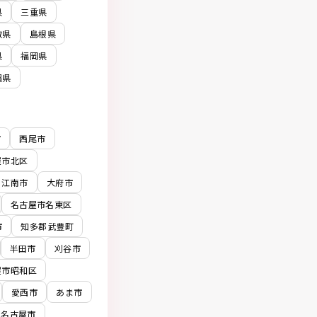
県
三重県
取県
島根県
県
福岡県
縄県
市
西尾市
屋市北区
江南市
大府市
名古屋市名東区
市
知多郡武豊町
半田市
刈谷市
屋市昭和区
愛西市
あま市
名古屋市