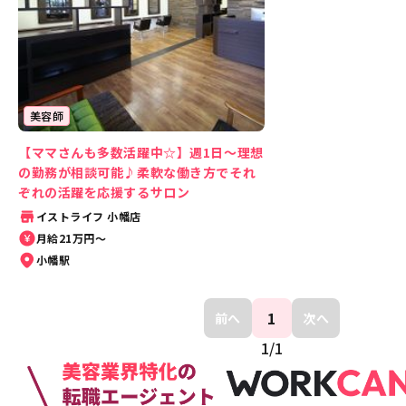
美容師
【ママさんも多数活躍中☆】週1日〜理想
の勤務が相談可能♪柔軟な働き方でそれ
ぞれの活躍を応援するサロン
イストライフ 小幡店
月給21万円〜
小幡駅
1
前へ
次へ
1
/
1