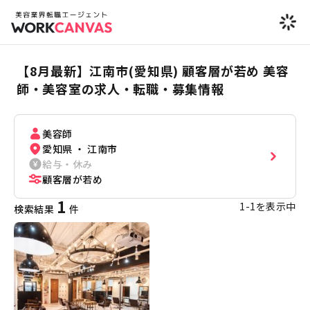
【8月最新】江南市(愛知県) 顧客層が若め 美容
師・美容室の求人・転職・募集情報
美容師
愛知県 ・ 江南市
給与・休み
顧客層が若め
1
1
-
1
を表示中
検索結果
件