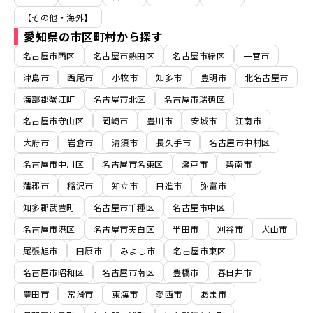
【その他・海外】
愛知県の市区町村から探す
名古屋市西区
名古屋市熱田区
名古屋市緑区
一宮市
津島市
西尾市
小牧市
知多市
豊明市
北名古屋市
海部郡蟹江町
名古屋市北区
名古屋市瑞穂区
名古屋市守山区
岡崎市
豊川市
安城市
江南市
大府市
岩倉市
清須市
長久手市
名古屋市中村区
名古屋市中川区
名古屋市名東区
瀬戸市
碧南市
蒲郡市
稲沢市
知立市
日進市
弥富市
知多郡武豊町
名古屋市千種区
名古屋市中区
名古屋市港区
名古屋市天白区
半田市
刈谷市
犬山市
尾張旭市
田原市
みよし市
名古屋市東区
名古屋市昭和区
名古屋市南区
豊橋市
春日井市
豊田市
常滑市
東海市
愛西市
あま市