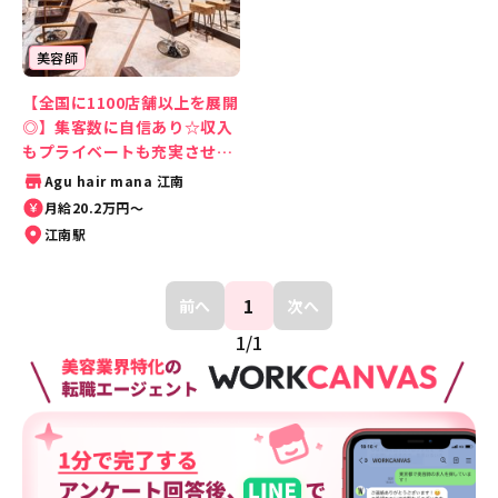
美容師
【全国に1100店舗以上を展開
◎】集客数に自信あり☆収入
もプライベートも充実させて
活躍できるサロン♪
Agu hair mana 江南
月給20.2万円〜
江南駅
1
前へ
次へ
1
/
1