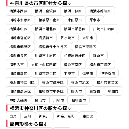
神奈川県の市区町村から探す
横浜市西区
横浜市金沢区
横浜市緑区
横浜市都筑区
川崎市多摩区
相模原市南区
小田原市
厚木市
横浜市中区
横浜市港北区
横浜市瀬谷区
川崎市川崎区
川崎市宮前区
横須賀市
茅ヶ崎市
大和市
横浜市鶴見区
横浜市保土ケ谷区
横浜市港南区
横浜市泉区
川崎市中原区
相模原市緑区
鎌倉市
海老名市
足柄上郡松田町
横浜市南区
横浜市戸塚区
川崎市幸区
川崎市麻生区
平塚市
逗子市
伊勢原市
横浜市神奈川区
横浜市磯子区
横浜市旭区
横浜市青葉区
川崎市高津区
相模原市中央区
藤沢市
秦野市
座間市
中郡大磯町
横浜市
川崎市
相模原市
横浜市神奈川区の駅から探す
白楽
反町
神奈川
神奈川新町
東白楽
雇用形態から探す