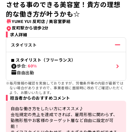
させる事のできる美容室！貴方の理想
的な働き方が叶うかも☆
YUME YUI 反町店
/
美容室夢結
反町駅から徒歩2分
求人詳細
スタイリスト
◼︎
スタイリスト（フリーランス）
歩合:
60%
自由出勤
※
毎月情報の確認を実施しておりますが、労働条件等の内容が最新では
ない場合がありますので、事業者様に面接時に改めてご確認いただく
よう、お願いいたします。
担当者からのおすすめコメント
自由な働き方をしたい方にオススメ♪

会社規定の売上を達成できれば、雇用形態に関わらず、
勤務形態やお客様のターゲット層など自由に設定が可
能！

ライフスタイルに合わせて、さまざまな働き方ができる