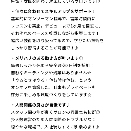
男性・女性を問わず対応しているサロンです◎
・個々に合わせてスキルアップをサポート！
基本的にマンツーマン指導で、営業時間内に
レッスンを実施。デビューまで1ヶ月を目安に、
それぞれのペースを尊重しながら指導します！
幅広い技術を取り扱ってるので、学びたい技術を
しっかり習得することが可能です♪
・メリハリのある働き方が叶います◎
毎週しっかり休める完全週休2日制を採用！
無駄なミーティングや残業はありません☆
「やるときはやる・休む時は休む」という
オンオフを意識した、仕事もプライベートも
存分に楽しめる環境づくりをしています☆
・人間関係の良さが自慢です♪
スタッフ間の仲が良くサロンの雰囲気も抜群◎
少人数運営のため人間関係のトラブルがなく
穏やかな職場で、入社後もすぐに馴染めます♪