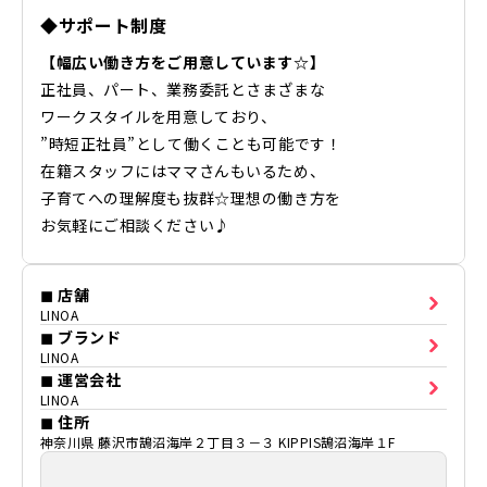
◆サポート制度
【幅広い働き方をご用意しています☆】
正社員、パート、業務委託とさまざまな
ワークスタイルを用意しており、
”時短正社員”として働くことも可能です！
在籍スタッフにはママさんもいるため、
子育てへの理解度も抜群☆理想の働き方を
お気軽にご相談ください♪
◼ 店舗
LINOA
◼ ブランド
LINOA
◼ 運営会社
LINOA
◼ 住所
神奈川県 藤沢市鵠沼海岸２丁目３－３ KIPPIS鵠沼海岸１F