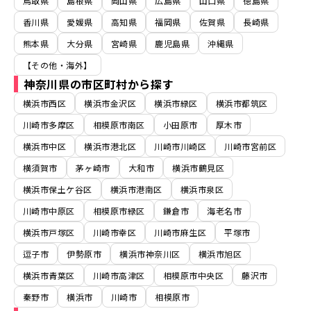
鳥取県
島根県
岡山県
広島県
山口県
徳島県
香川県
愛媛県
高知県
福岡県
佐賀県
長崎県
熊本県
大分県
宮崎県
鹿児島県
沖縄県
【その他・海外】
神奈川県の市区町村から探す
横浜市西区
横浜市金沢区
横浜市緑区
横浜市都筑区
川崎市多摩区
相模原市南区
小田原市
厚木市
横浜市中区
横浜市港北区
川崎市川崎区
川崎市宮前区
横須賀市
茅ヶ崎市
大和市
横浜市鶴見区
横浜市保土ケ谷区
横浜市港南区
横浜市泉区
川崎市中原区
相模原市緑区
鎌倉市
海老名市
横浜市戸塚区
川崎市幸区
川崎市麻生区
平塚市
逗子市
伊勢原市
横浜市神奈川区
横浜市旭区
横浜市青葉区
川崎市高津区
相模原市中央区
藤沢市
秦野市
横浜市
川崎市
相模原市