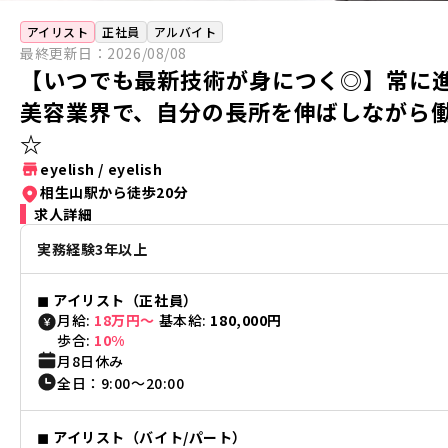
アイリスト
正社員
アルバイト
最終更新日：
2026/08/08
【いつでも最新技術が身につく◎】常に
美容業界で、自分の長所を伸ばしながら
☆
eyelish
/
eyelish
相生山駅から徒歩20分
求人詳細
実務経験3年以上
◼︎
アイリスト（正社員）
月給:
18万円〜
基本給:
180,000円
歩合:
10%
月8日休み
全日
：
9:00
〜
20:00
◼︎
アイリスト（バイト/パート）