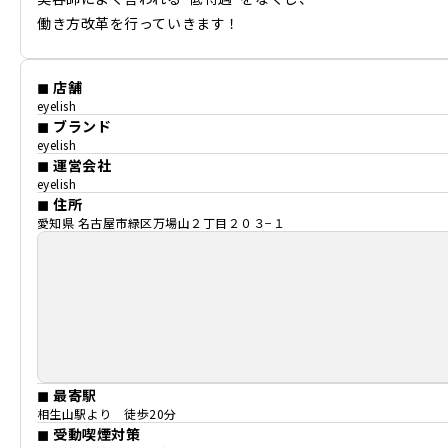
働き方改革を行っていきます！
◼ 店舗
eyelish
◼ ブランド
eyelish
◼ 運営会社
eyelish
◼ 住所
愛知県 名古屋市緑区万場山２丁目２０３−１
◼ 最寄駅
相生山駅より 徒歩20分
◼ 受動喫煙対策