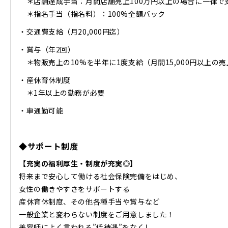
＊店舗達成手当：月間店舗売上100万円以上の場合に一律で
＊指名手当（指名料）：100%全額バック
・交通費支給（月20,000円迄）
・賞与（年2回）
＊物販売上の10%を半年に1度支給（月間15,000円以上の
・産休育休制度
＊1年以上の勤務が必要
・車通勤可能
◆サポート制度
【充実の福利厚生・制度が充実◎】
将来まで安心して働ける社会保険完備をはじめ、
女性の働きやすさをサポートする
産休育休制度、その他各種手当や賞与など
一般企業と変わらない制度をご用意しました！
美容師によく言われる”低待遇”をなくし、